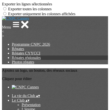
Exporter les lignes sélectionnées
Exporter toutes les colonnes
Exporter uniquement les colonnes affichées
Menu
<
>
Programme CNPC 2026
Régates
Régates CYYCCI
Régates régionales
Photos régates
Ajoutez un logo, un bouton, des réseaux sociaux
Cliquez pour éditer
La vie du Club
▴
▾
Le Club
▴
▾
Présentation
L'équipe