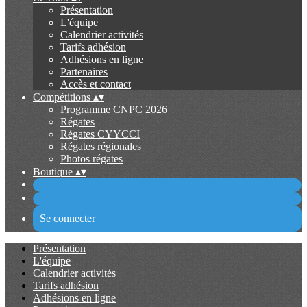
Présentation
L'équipe
Calendrier activités
Tarifs adhésion
Adhésions en ligne
Partenaires
Accès et contact
Compétitions
▴
▾
Programme CNPC 2026
Régates
Régates CYYCCI
Régates régionales
Photos régates
Boutique
▴
▾
Se connecter
Présentation
L'équipe
Calendrier activités
Tarifs adhésion
Adhésions en ligne