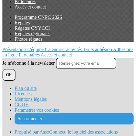
Partenaires
Accès et contact
Programme CNPC 2026
Régates
Régates CYYCCI
Régates régionales
Photos régates
Présentation
L'équipe
Calendrier activités
Tarifs adhésion
Adhésions
en ligne
Partenaires
Accès et contact
Je m'abonne à la newsletter
OK
Plan du site
Licences
Mentions légales
CGUV
Paramétrer vos cookies
Se connecter
Propulsé par AssoConnect, le logiciel des associations