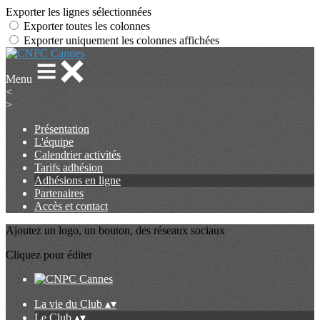
Exporter les lignes sélectionnées
Exporter toutes les colonnes
Exporter uniquement les colonnes affichées
Menu
<
>
Présentation
L'équipe
Calendrier activités
Tarifs adhésion
Adhésions en ligne
Partenaires
Accès et contact
Ajoutez un logo, un bouton, des réseaux sociaux
Cliquez pour éditer
La vie du Club
▴
▾
Le Club
▴
▾