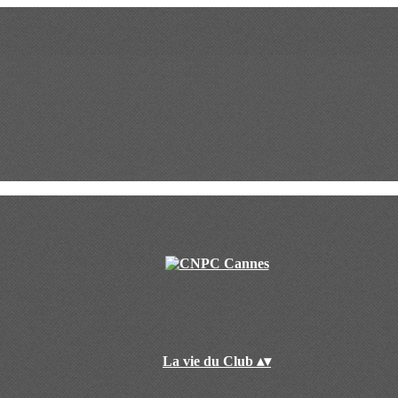
La vie du Club
▴
▾