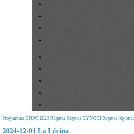
Programme CNPC 2026
Régates
Régates CYYCCI
Régates régiona
2024-12-01 La Lérina