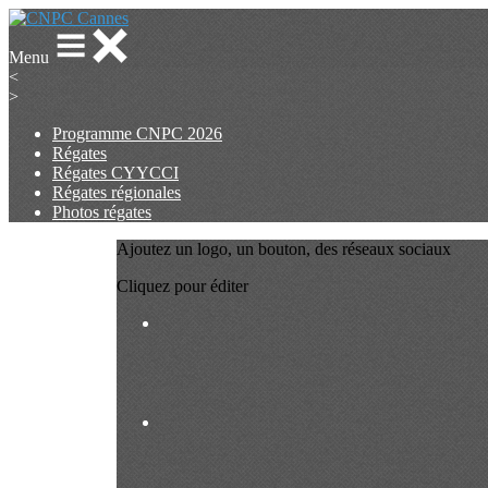
Menu
<
>
Programme CNPC 2026
Régates
Régates CYYCCI
Régates régionales
Photos régates
Ajoutez un logo, un bouton, des réseaux sociaux
Cliquez pour éditer