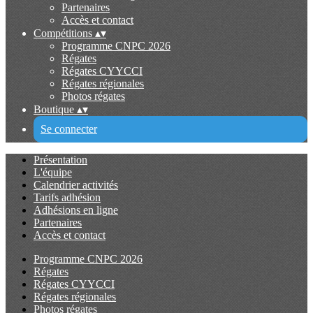
Partenaires
Accès et contact
Compétitions
▴
▾
Programme CNPC 2026
Régates
Régates CYYCCI
Régates régionales
Photos régates
Boutique
▴
▾
Se connecter
Présentation
L'équipe
Calendrier activités
Tarifs adhésion
Adhésions en ligne
Partenaires
Accès et contact
Programme CNPC 2026
Régates
Régates CYYCCI
Régates régionales
Photos régates