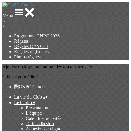
Menu
<
>
Programme CNPC 2026
Régates
Régates CYYCCI
Régates régionales
Photos régates
Ajoutez un logo, un bouton, des réseaux sociaux
Cliquez pour éditer
La vie du Club
▴
▾
Le Club
▴
▾
Présentation
L'équipe
Calendrier activités
Tarifs adhésion
Adhésions en ligne