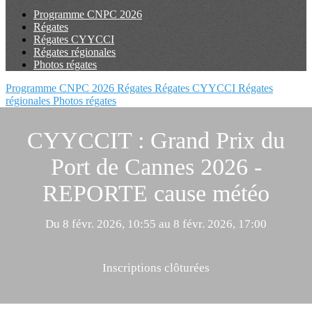
Programme CNPC 2026
Régates
Régates CYYCCI
Régates régionales
Photos régates
Programme CNPC 2026
Régates
Régates CYYCCI
Régates
régionales
Photos régates
CYYCCIT : Grand Prix du
Port de Cannes 2026 -
REPORTE cause météo
Du 8 févr. 2026, 10:55 au 8 févr. 2026, 17:00
Inscriptions clôturées