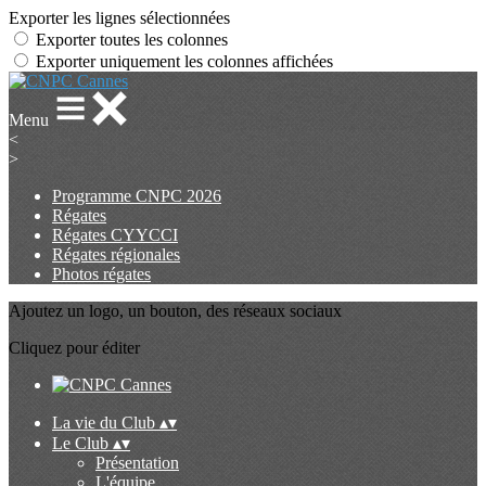
Exporter les lignes sélectionnées
Exporter toutes les colonnes
Exporter uniquement les colonnes affichées
Menu
<
>
Programme CNPC 2026
Régates
Régates CYYCCI
Régates régionales
Photos régates
Ajoutez un logo, un bouton, des réseaux sociaux
Cliquez pour éditer
La vie du Club
▴
▾
Le Club
▴
▾
Présentation
L'équipe