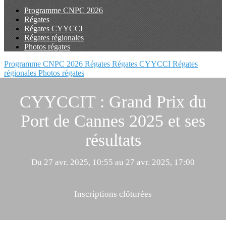
Programme CNPC 2026
Régates
Régates CYYCCI
Régates régionales
Photos régates
Programme CNPC 2026
Régates
Régates CYYCCI
Régates
régionales
Photos régates
CYYCCIT : Grand Prix du
Port de Cannes 2025 et ses
résultats
Du 27 avr. 2025, 10:55 au 27 avr. 2025, 17:00
Inscriptions clôturées