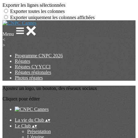
Exporter les lignes sélectionnées
Exporter toutes les colonnes
Exporter uniquement les colonnes affichées
Menu
<
>
Programme CNPC 2026
Régates
Régates CYYCCI
Régates régionales
Photos régates
Ajoutez un logo, un bouton, des réseaux sociaux
Cliquez pour éditer
La vie du Club
▴
▾
Le Club
▴
▾
Présentation
L'équipe