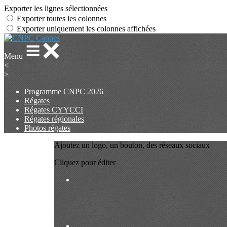
Exporter les lignes sélectionnées
Exporter toutes les colonnes
Exporter uniquement les colonnes affichées
Menu
<
>
Programme CNPC 2026
Régates
Régates CYYCCI
Régates régionales
Photos régates
Ajoutez un logo, un bouton, des réseaux sociaux
Cliquez pour éditer