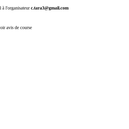
il à l'organisateur
c.tara3@gmail.com
!
ir avis de course