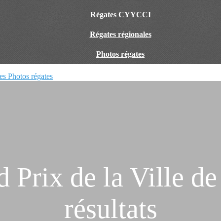
Régates CYYCCI
Régates régionales
Photos régates
les
Photos régates
 Prix de la Ville de
résultats