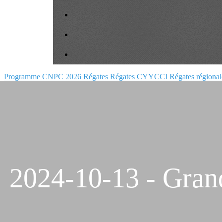
Programme CNPC 2026
Régates
Régates CYYCCI
Régates régiona
2024-10-13 - Grand