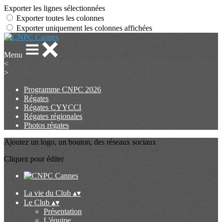
Exporter les lignes sélectionnées
Exporter toutes les colonnes
Exporter uniquement les colonnes affichées
Menu
<
>
Programme CNPC 2026
Régates
Régates CYYCCI
Régates régionales
Photos régates
Ajoutez un logo, un bouton, des réseaux sociaux
Cliquez pour éditer
La vie du Club
▴
▾
Le Club
▴
▾
Présentation
L'équipe