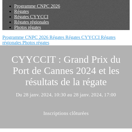
Programme CNPC 2026
Régates
Régates CYYCCI
Régates régionales
Photos régates
Programme CNPC 2026
Régates
Régates CYYCCI
Régates
régionales
Photos régates
CYYCCIT : Grand Prix du
Port de Cannes 2024 et les
résultats de la régate
Du 28 janv. 2024, 10:30 au 28 janv. 2024, 17:00
Inscriptions clôturées