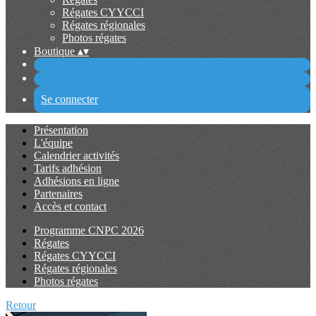
Régates CYYCCI
Régates régionales
Photos régates
Boutique
▴
▾
Se connecter
Présentation
L'équipe
Calendrier activités
Tarifs adhésion
Adhésions en ligne
Partenaires
Accès et contact
Programme CNPC 2026
Régates
Régates CYYCCI
Régates régionales
Photos régates
Retour