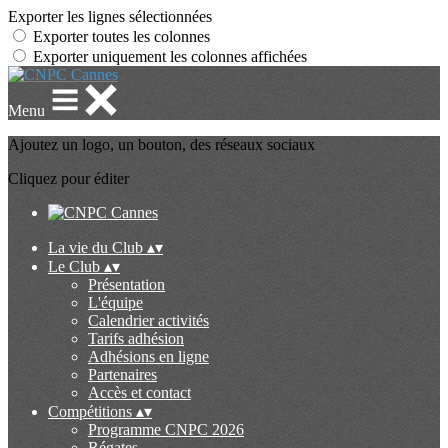
Exporter les lignes sélectionnées
Exporter toutes les colonnes
Exporter uniquement les colonnes affichées
Menu
Ajoutez un logo, un bouton, des réseaux sociaux
Cliquez pour éditer
La vie du Club
▴
▾
Le Club
▴
▾
Présentation
L'équipe
Calendrier activités
Tarifs adhésion
Adhésions en ligne
Partenaires
Accès et contact
Compétitions
▴
▾
Programme CNPC 2026
Régates